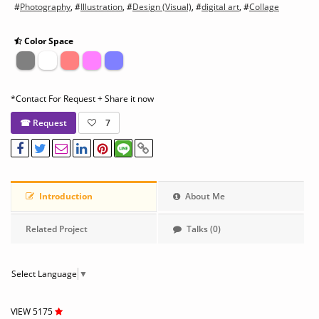
#
Photography
, #
Illustration
, #
Design (Visual)
, #
digital art
, #
Collage
Color Space
*Contact For Request + Share it now
☎ Request
7
Introduction
About Me
Related Project
Talks (0)
Select Language
▼
VIEW 5175