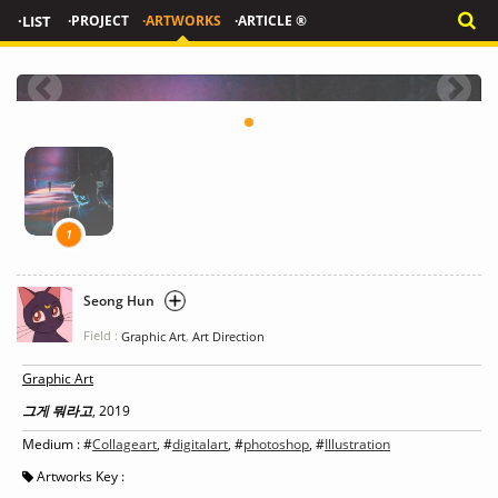
·LIST
·PROJECT
·ARTWORKS
·ARTICLE ®
1
Seong Hun
Field :
,
Graphic Art
Art Direction
Graphic Art
그게 뭐라고
, 2019
Medium : #
Collageart
, #
digitalart
, #
photoshop
, #
Illustration
Artworks Key :