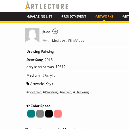
·MAGAZINE LIST
·PROJECT/EVENT
·ARTWORKS
·ART
jisoo
Field :
,
Media Art
Film/Video
Drawing Painting
Dear Song
, 2018
acrylic on canvas, 10*12
Medium : #
Acrylic
Artworks Key :
#
portrait
, #
Painting
, #
acryic
, #
Drawing
Color Space