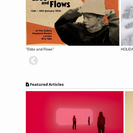
Csanád Baksa-Soós & Hanna Skultéty: WORK-IN-PROGRESS
"Ebbs and Flows"
HOLID
Featured Articles