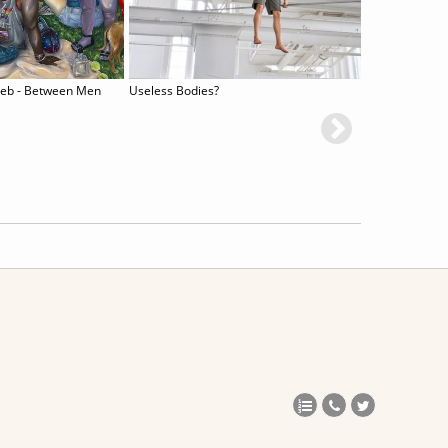
reb - Between Men
Useless Bodies?