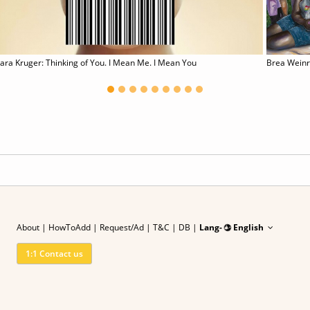
ara Kruger: Thinking of You. I Mean Me. I Mean You
Brea Wein
About
|
HowToAdd
|
Request/Ad
| T&C
|
DB |
Lang-
English
1:1 Contact us