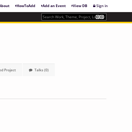
About
HowToAdd
Add an Event
View DB
Sign in
ed Project
Talks (0)