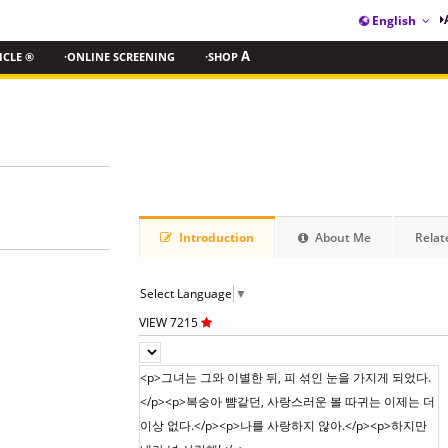
English
ICLE ®
·ONLINE SCREENING
·SHOP
A
Introduction
About Me
Relat
Select Language
▼
VIEW 7215