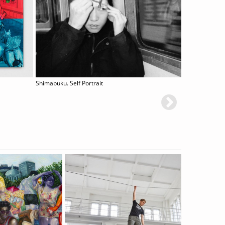
Shimabuku. Self Portrait
In The 