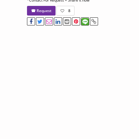
*Contact For Request + Share it now
☎ Request
8