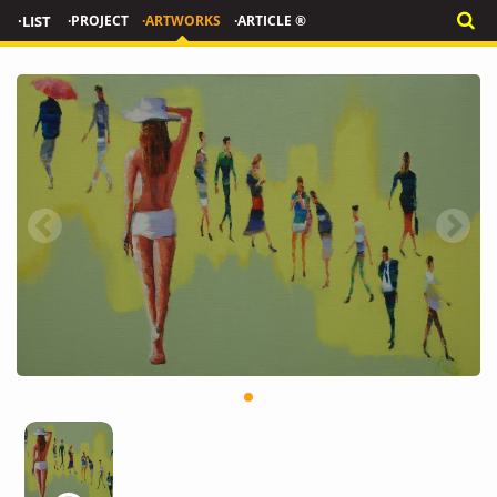
·LIST
·PROJECT
·ARTWORKS
·ARTICLE ®