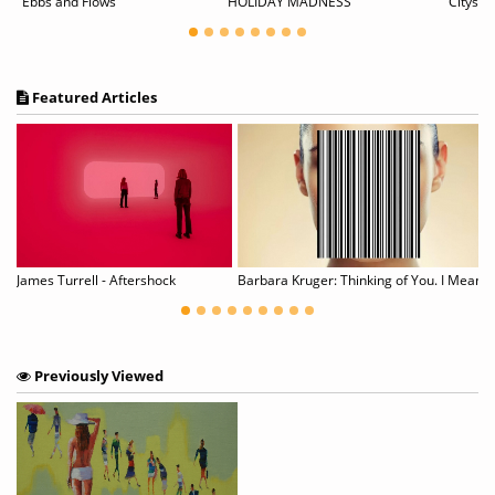
"Ebbs and Flows"
HOLIDAY MADNESS
Featured Articles
e by Sara Berman
James Turrell - Aftershock
Barbara Kruger: Thinking of You. I Mean Me. I
Previously Viewed