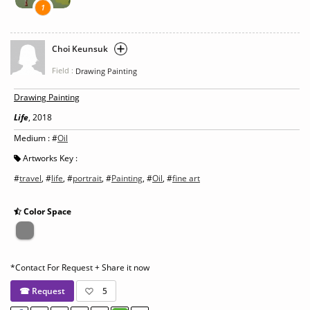
1
Choi Keunsuk
Field :
Drawing Painting
Drawing Painting
Life
, 2018
Medium : #
Oil
Artworks Key :
#
travel
, #
life
, #
portrait
, #
Painting
, #
Oil
, #
fine art
Color Space
*Contact For Request + Share it now
☎ Request
5