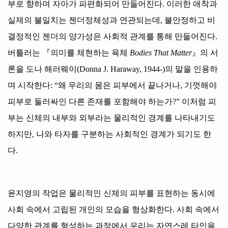
부로 향하며 자아가 파편화되어 만들어진다
.
이러한 애착과
실제의 불일치는 젠더정체성과 연관되는데
,
불안정하고 비
결정적인 젠더의 양가성은 사회적 관계를 통해 만들어진다
.
버틀러는
『
의미를 체현하는 육체
Bodies That Matter
』
의 서
론을 도나 해러웨이
(Donna J. Haraway, 1944-)
의 말을 인용하
며 시작한다
: “
왜 우리의 몸은 피부에서 끝나거나
,
기껏해야
피부로 둘러싸인 다른 존재를 포함해야 하는가
?”
이처럼 피
부는 신체의 내부와 외부라는 물리적인 경계를 나타내기도
하지만
,
나와 타자를 구분하는 사회적인 경계가 되기도 한
다
.
윤지영의 작업은 물리적인 신체의 피부를 표현하는 동시에
사회 속에서 고립된 개인의 모습을 형상화한다
.
사회 속에서
다양한 관계를 형성하는 과정에서 우리는 자연스레 타인을