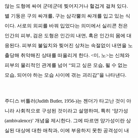
않는 도형에 싸여 군데군데 찢어지거나 헐겁게 걸쳐 있다
.
별 기둥은 구의 싸개를
,
구는 삼각뿔의 싸개를 입고 있는 식
이다
.
서로의 외피를 바꿔 입었다는 의미에서 실리콘 천은
인간의 피부
,
검은 도형은 인간의 내면
,
혹은 인간의 몸에 대
응된다
.
피부의 불일치와 찢어진 상처는 속절없이 내면을 노
출당해 취약해진 상태를 떠올리게 한다
. <
미
,
노
>
는 신체와
피부의 물리적인 관계를 넘어
“
되고 싶은 모습
,
될 수 없는
모습
,
되어야 하는 모습 사이에 겪는 괴리감
”
을 나타낸다
.
주디스 버틀러
(Judith Butler, 1956-)
는 젠더가 타고난 것이 아
니라 사회적으로 구성된 것이라고 설명하며
,
특히
‘양가성
(ambivalence)’
개념을 제시한다
.
그에 따르면 양가성이란 상
실된 대상에 대한 애착과
,
이에 부응하지 못한 공격성이 내