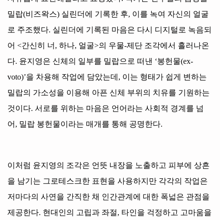
밀랍
(
비즈왁스
)
실린더에 기록한 후
,
이를 녹여 자신의 얼굴
로 주조했다
.
실린더에 기록된 마음은 다시 디지털로 녹음되
어
<
간신히 너
,
하나
,
얼굴
>
의 우물
-
제단 조각에서 흘러나온
다
.
윤지영은 신체의 일부를 밀랍으로 떠낸
‘
봉헌물
(ex-
voto)’
을 차용해 작업에 담았는데
,
이는 형태가 쉽게 변하는
밀랍의 가소성을 이용해 아픈 신체 부위의 치유를 기원하는
것이다
.
서로를 위하는 마음은 언어라는 사회적 경계를 넘
어
,
밀랍 봉헌물이라는 매개를 통해 공명한다
.
이처럼 윤지영의 조각은 언뜻 내장을 노출하고 피부에 상흔
을 남기는 그로테스크한 표현을 사용하지만 각각의 작업은
저마다의 사연을 간직한 채 인간관계에 대한 폭넓은 관점을
제공한다
.
현대인의 고립과 좌절
,
타인을 걱정하고 고마움을