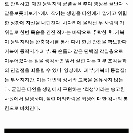
로 안착하고
,
깨진 등딱지의 균열을 비추며 영상은 끝난다
. <
달을보듯이보기
>
에서 작가는 생명을 타인에게 맡기고 위험
한 상황에 자신을 내던진다
.
사다리에 올라선 두 사람의 가
위질로 한번 목숨을 건진 작가는 바닥으로 추락한 후
,
거북
이 등딱지라는 완충장치를 통해 다시 한번 안전을 확보한다
.
거북이 등딱지가 피부
,
즉 손톱과 같은 단백질 각질층으로
이루어졌다는 점을 생각하면 앞서 살핀 다른 피부 조각들과
의 연결점을 떠올릴 수 있다
.
영상에서 피부
(
거북이 등껍질
)
는 부서지지만
,
이는 개인의 상처와 고통을 은유하지 않는
다
.
균열은 타인을 생명에서 구원하는
‘
희생
’
이라는 숭고한
차원에서 발생하며
,
잘린 머리카락은 희생에 대한 감사의 봉
헌으로 바쳐진다
.