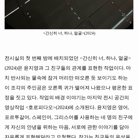
<
간신히 너
,
하나
,
얼굴
>(2024)
전시실의 첫 번째 방에 배치되었던
<
간신히 너
,
하나
,
얼굴
>
(2024)
은 윤지영과 그 친구들의 관계를 표현한 작업이다
.
마
치 반사되는 물속에 잠겨 머리만 떠오른 듯 보이기도 하는
이 조각의 주인공은 오른쪽 귀가 떨어져 나왔으나 평온한 표
정을 짓고 있다
.
작업의 배경 이야기는 마지막 전시 공간의
영상작업
<
호로피다오
>(2024)
에 소개된다
.
윤지영은 영어
,
포르투갈어
,
스페인어
,
그리스어를 사용하는 네 명의 친구에
게 자신의 안녕을 위하는 마음
,
서로에 관한 이야기를 담아
자유롭게 표현해달라고 요청했다
.
작가는 친구들의 음성을