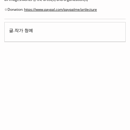
☆Donation:
https://www.paypal.com/paypalme/artlecture
글.작가 청예