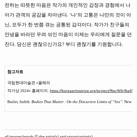
전하는 따뜻한 마음은 작가의 개인적인 감정과 경험에서 나
아가 관객의 공감을 자아낸다
. ‘
나
’
의 고통은 나만의 것이 아
닌
,
모두가 한 번쯤 겪는 공통된 감각이다
.
작가가 친구들의
안녕을 바라던 우려 섞인 마음이 이제는 우리에게 질문을 던
진다
.
당신은 괜찮으신가요
?
부디 괜찮기를 기원합니다
.
참고자료
국립현대미술관
«
올해의
https://koreaartistprize.org/project/%ec%9c%
작가상
2024»
홈페이지
:
Butler, Judith.
Bodies That Matter : On the Discursive Limits of “Sex”
. New Yo
all images/words ⓒ the artist(s) and organization(s)