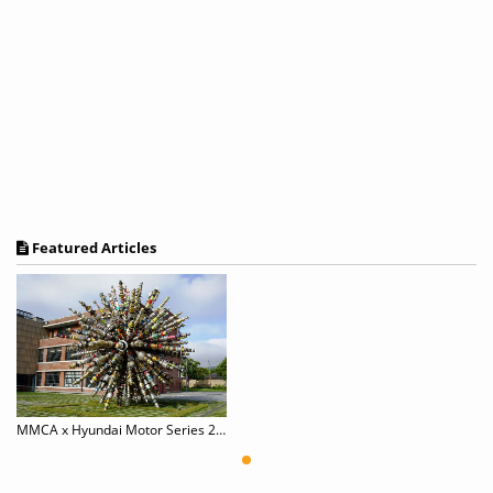
Featured Articles
MMCA x Hyundai Motor Series 2018, CHOIJEONGHWA show 《Blooming Matrix》