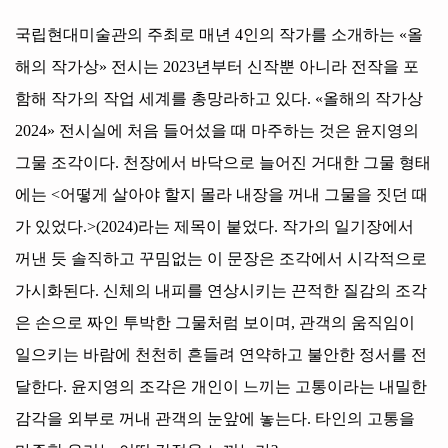
국립현대미술관의 주최로 매년
4
인의 작가를 소개하는
«
올
해의 작가상
»
전시는
2023
년부터 신작뿐 아니라 전작을 포
함해 작가의 작업 세계를 총망라하고 있다
. «
올해의 작가상
2024»
전시실에 처음 들어섰을 때 마주하는 것은 윤지영의
그물 조각이다
.
천장에서 바닥으로 늘어진 거대한 그물 형태
에는
<
어떻게 살아야 할지 몰라 내장을 꺼내 그물을 짓던 때
가 있었다
.>(2024)
라는 제목이 붙었다
.
작가의 일기장에서
꺼낸 듯 솔직하고 꾸밈없는 이 문장은 조각에서 시각적으로
가시화된다
.
신체의 내피를 연상시키는 끈적한 질감의 조각
은 손으로 짜인 투박한 그물처럼 보이며
,
관객의 움직임이
일으키는 바람에 천천히 흔들려 연약하고 불안한 정서를 전
달한다
.
윤지영의 조각은 개인이 느끼는 고통이라는 내밀한
감각을 외부로 꺼내 관객의 눈앞에 놓는다
.
타인의 고통을