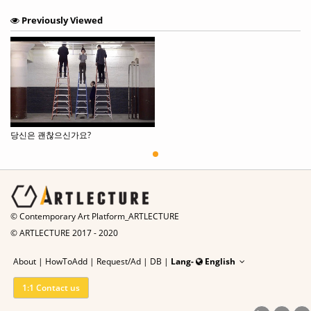
Previously Viewed
당신은 괜찮으신가요?
© Contemporary Art Platform_ARTLECTURE
© ARTLECTURE 2017 - 2020
About
|
HowToAdd
|
Request/Ad
|
DB |
Lang-
English
1:1 Contact us