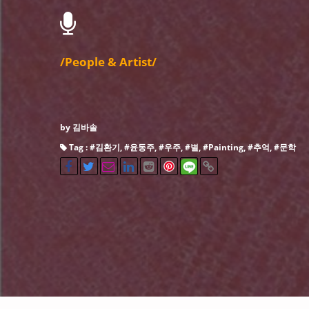
/People & Artist/
by 김바솔
Tag : #
김환기
, #
윤동주
, #
우주
, #
별
, #
Painting
, #
추억
, #
문학