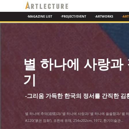
·MAGAZINE LIST
·PROJECT/EVENT
·ARTWORKS
·ART
별 하나에 사랑과
기
-그리움 가득한 한국의 정서를 간직한 김
별 하나에 추억(追憶)과/ 별 하나에 사랑과/ 별 하나에 쓸쓸함과/ 별 하나
#220(‘붉은 점화’), 코튼에 유채, 254x202cm, 1972, 환기미술관...