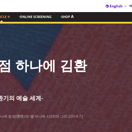
English
ICLE ®
·ONLINE SCREENING
·SHOP
A
 점 하나에 김환
환기의 예술 세계
-
에 동경(憧憬)과/ 별 하나에 시(詩)와 그리고03-II-72