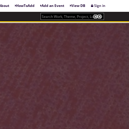
About
HowToAdd
Add an Event
View DB
Sign in