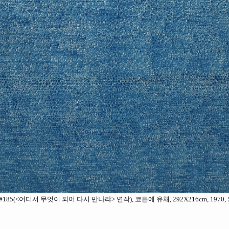
-70 #185(<어디서 무엇이 되어 다시 만나랴> 연작), 코튼에 유채, 292X216cm, 197